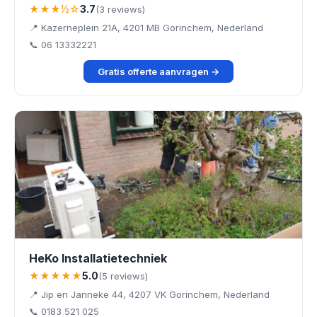
★★★½☆
3.7
(3 reviews)
📍 Kazerneplein 21A, 4201 MB Gorinchem, Nederland
📞 06 13332221
Gratis offerte aanvragen →
HeKo Installatietechniek
★★★★★
5.0
(5 reviews)
📍 Jip en Janneke 44, 4207 VK Gorinchem, Nederland
📞 0183 521 025