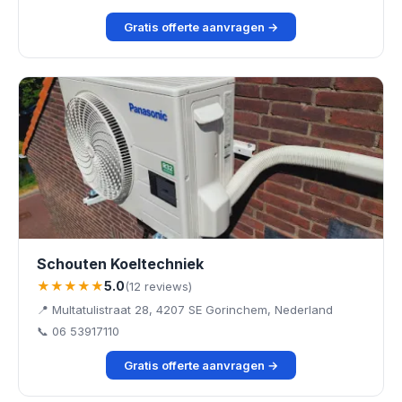
Gratis offerte aanvragen →
Schouten Koeltechniek
★★★★★
5.0
(12 reviews)
📍 Multatulistraat 28, 4207 SE Gorinchem, Nederland
📞 06 53917110
Gratis offerte aanvragen →