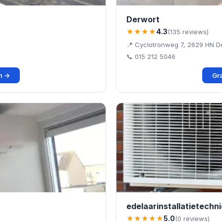
Derwort
★★★★
4.3
(135 reviews)
📍 Cyclotronweg 7, 2629 HN De
📞 015 212 5046
en →
Gra
edelaarinstallatietechn
★★★★★
5.0
(0 reviews)