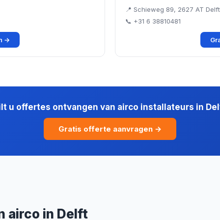
📍 Schieweg 89, 2627 AT Delft
📞 +31 6 38810481
en →
Gra
lt u offertes ontvangen van airco installateurs in Del
Gratis offerte aanvragen →
airco in Delft