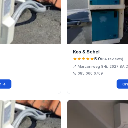
Kos & Schel
★★★★★
5.0
(64 reviews)
📍 Marconiweg 8-E, 2627 BA D
📞 085 060 6709
en →
Gra