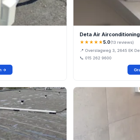
Deta Air Airconditioning
★★★★★
5.0
(13 reviews)
📍 Overslagweg 3, 2645 EK De
📞 015 262 9600
en →
Gra