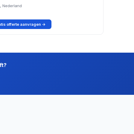
, Nederland
tis offerte aanvragen →
ft?