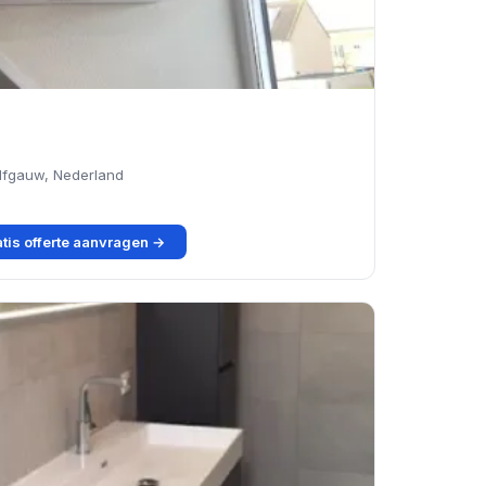
lfgauw, Nederland
tis offerte aanvragen →