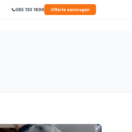
📞
085 130 1899
Offerte aanvragen