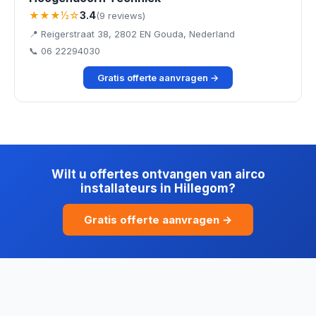
★★★½☆
3.4
(9 reviews)
📍 Reigerstraat 38, 2802 EN Gouda, Nederland
📞 06 22294030
Gratis offerte aanvragen →
Wilt u offertes ontvangen van airco
installateurs in Hillegom?
Gratis offerte aanvragen →