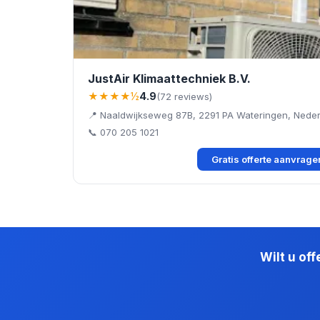
JustAir Klimaattechniek B.V.
★★★★½
4.9
(72 reviews)
📍 Naaldwijkseweg 87B, 2291 PA Wateringen, Nede
📞 070 205 1021
Gratis offerte aanvrag
Wilt u of