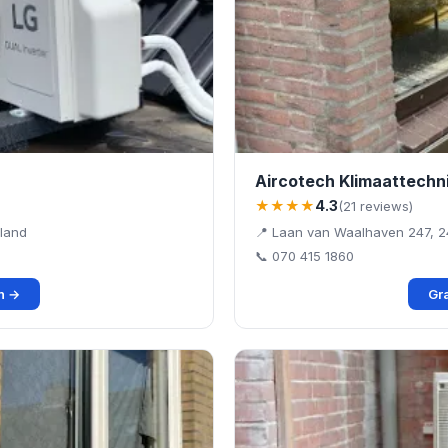
Aircotech Klimaattechn
★★★★
4.3
(21 reviews)
land
📍 Laan van Waalhaven 247, 
📞 070 415 1860
en →
Gra