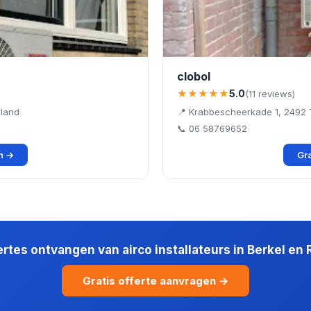
clobol
★★★★★
5.0
(11 reviews)
rland
📍 Krabbescheerkade 1, 2492
📞 06 58769652
en →
Gra
fertes ontvangen van airco installateurs in Berkel en 
Gratis offerte aanvragen →