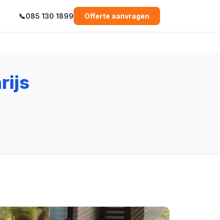
📞
085 130 1899
Offerte aanvragen
rijs