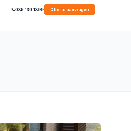
📞
085 130 1899
Offerte aanvragen