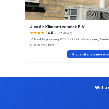
JustAir Klimaattechniek B.V.
★★★★½
4.9
(72 reviews)
📍 Naaldwijkseweg 87B, 2291 PA Wateringen, Nede
📞 070 205 1021
Gratis offerte aanvrag
Wilt u