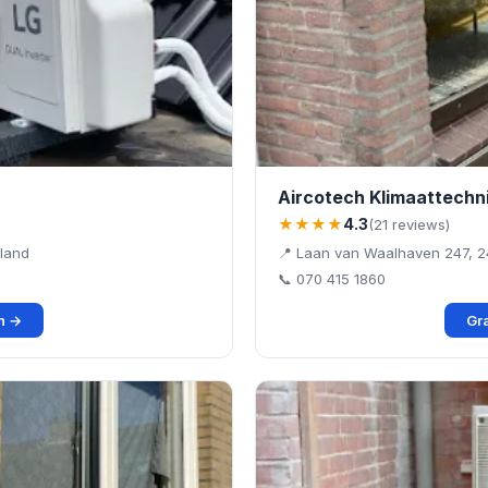
Aircotech Klimaattechn
★★★★
4.3
(21 reviews)
land
📍 Laan van Waalhaven 247, 
📞 070 415 1860
en →
Gra