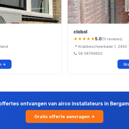
clobol
★★★★★
5.0
(11 reviews)
rland
📍 Krabbescheerkade 1, 2492
📞 06 58769652
en →
Gra
 offertes ontvangen van airco installateurs in Berga
Gratis offerte aanvragen →