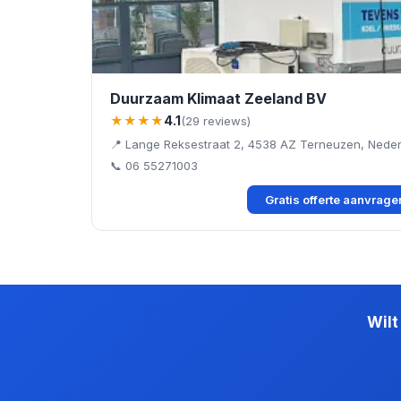
Duurzaam Klimaat Zeeland BV
★★★★
4.1
(29 reviews)
📍 Lange Reksestraat 2, 4538 AZ Terneuzen, Nede
📞 06 55271003
Gratis offerte aanvrag
Wilt