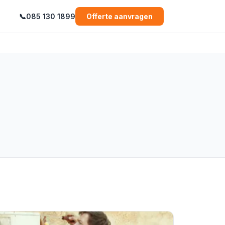
📞
085 130 1899
Offerte aanvragen