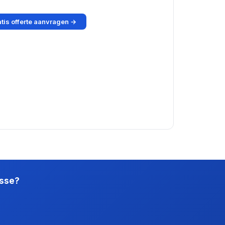
tis offerte aanvragen →
esse?