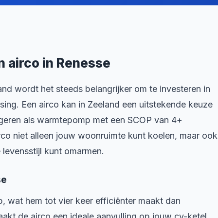
n airco in Renesse
nd wordt het steeds belangrijker om te investeren in
sing. Een airco kan in Zeeland een uitstekende keuze
ungeren als warmtepomp met een SCOP van 4+
rco niet alleen jouw woonruimte kunt koelen, maar ook
levensstijl kunt omarmen.
se
 wat hem tot vier keer efficiënter maakt dan
aakt de airco een ideale aanvulling op jouw cv-ketel,