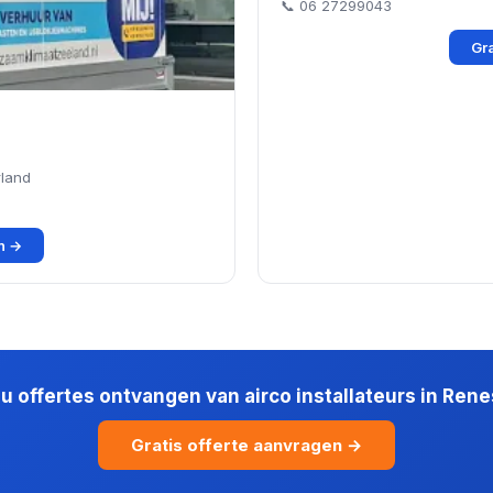
📞 06 27299043
Gra
rland
en →
 u offertes ontvangen van airco installateurs in Ren
Gratis offerte aanvragen →