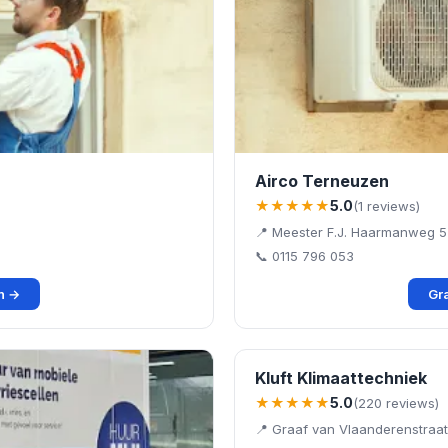
Airco Terneuzen
★★★★★
5.0
(1 reviews)
📍 Meester F.J. Haarmanweg 
📞 0115 796 053
en →
Gra
Kluft Klimaattechniek
★★★★★
5.0
(220 reviews)
📍 Graaf van Vlaanderenstraat