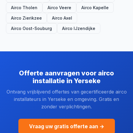
Airco Tholen
Airco Veere
Airco Kapelle
Airco Zierikzee
Airco Axel
Airco Oost-Souburg
Airco IJzendijke
Offerte aanvragen voor airco
installatie in Yerseke
Ontvang vrijblijvend offertes van gecertificeerde airco
installateurs in Yerseke en omgeving. Gratis en
zonder verplichtingen.
Vraag uw gratis offerte aan →