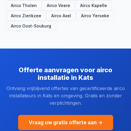
Airco Tholen
Airco Veere
Airco Kapelle
Airco Zierikzee
Airco Axel
Airco Yerseke
Airco Oost-Souburg
Offerte aanvragen voor airco
installatie in Kats
Ontvang vrijblijvend offertes van gecertificeerde airco
installateurs in Kats en omgeving. Gratis en zonder
verplichtingen.
Vraag uw gratis offerte aan →