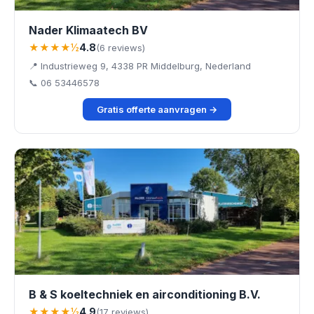
Nader Klimaatech BV
★★★★½
4.8
(6 reviews)
📍 Industrieweg 9, 4338 PR Middelburg, Nederland
📞 06 53446578
Gratis offerte aanvragen →
B & S koeltechniek en airconditioning B.V.
★★★★½
4.9
(17 reviews)