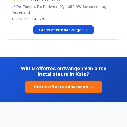
📍 De Zompe, De Padweie 21, 4353 RW Serooskerke,
Nederland
📞 +31 6 53446578
Gratis offerte aanvragen →
Wilt u offertes ontvangen van airco
installateurs in Kats?
Gratis offerte aanvragen →