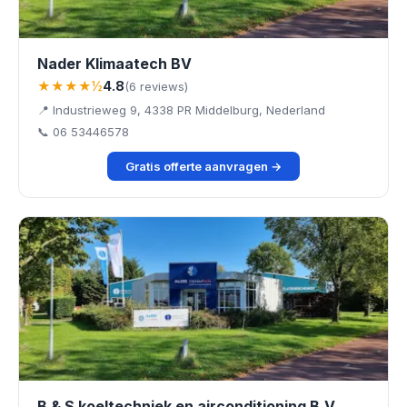
Nader Klimaatech BV
★★★★½
4.8
(6 reviews)
📍 Industrieweg 9, 4338 PR Middelburg, Nederland
📞 06 53446578
Gratis offerte aanvragen →
B & S koeltechniek en airconditioning B.V.