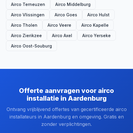
Airco Terneuzen
Airco Middelburg
Airco Vlissingen
Airco Goes
Airco Hulst
Airco Tholen
Airco Veere
Airco Kapelle
Airco Zierikzee
Airco Axel
Airco Yerseke
Airco Oost-Souburg
Offerte aanvragen voor airco
installatie in Aardenburg
Ontvang vrijblijvend offertes van gecertificeerde airco
installateurs in Aardenburg en omgeving. Gratis en
zonder verplichtingen.