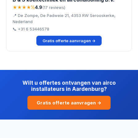
★★★★½
4.9
(17 reviews)
📍 De Zompe, De Padweie 21, 4353 RW Serooskerke,
Nederland
📞 +31 6 53446578
Gratis offerte aanvragen →
Wilt u offertes ontvangen van airco
installateurs in Aardenburg?
Gratis offerte aanvragen →