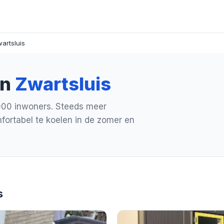
artsluis
in
Zwartsluis
2.000 inwoners. Steeds meer
ortabel te koelen in de zomer en
s