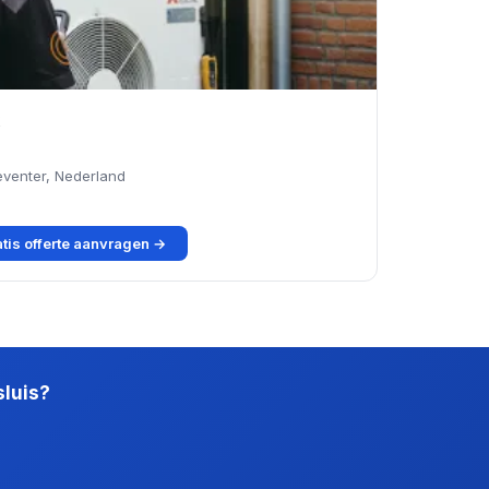
eventer, Nederland
tis offerte aanvragen →
sluis?