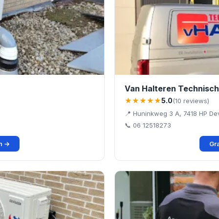
Van Halteren Technische
★★★★★
5.0
(10 reviews)
d
📍 Huninkweg 3 A, 7418 HP De
📞 06 12518273
en →
Gra