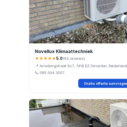
Novellux Klimaattechniek
★★★★★
5.0
(63 reviews)
📍 Arnsbergstraat 9c7, 7418 EZ Deventer, Nederlan
📞 085 004 3507
Gratis offerte aanvrag