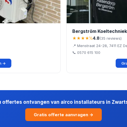
Bergström Koeltechniek
★★★★½
4.8
(35 reviews)
📍 Menstraat 24-28, 7411 EZ D
📞 0570 615 100
en →
Gra
u offertes ontvangen van airco installateurs in Zwart
Gratis offerte aanvragen →