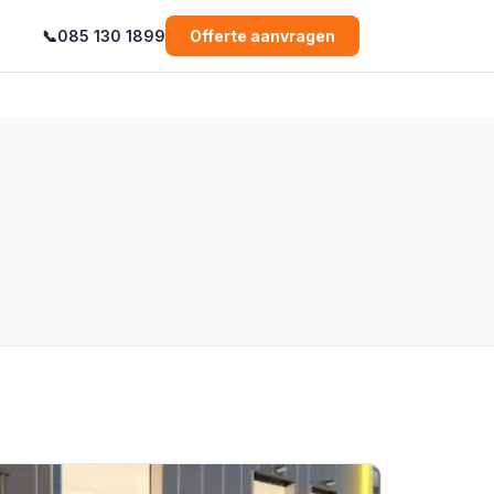
📞
085 130 1899
Offerte aanvragen