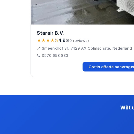
Starair B.V.
★★★★½
4.9
(60 reviews)
📍 Smeenkhof 31, 7429 AX Colmschate, Nederland
📞 0570 658 833
Gratis offerte aanvrag
Wilt 