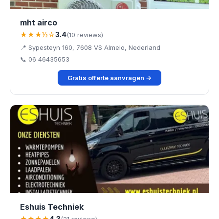
mht airco
★★★½☆
3.4
(10 reviews)
📍 Sypesteyn 160, 7608 VS Almelo, Nederland
📞 06 46435653
Gratis offerte aanvragen →
Eshuis Techniek
★★★★
4.3
(21 reviews)