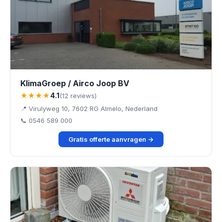
KlimaGroep / Airco Joop BV
★★★★
4.1
(12 reviews)
📍 Virulyweg 10, 7602 RG Almelo, Nederland
📞 0546 589 000
Gratis offerte aanvragen →