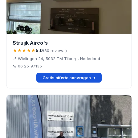
Struijk Airco's
★★★★★
5.0
(80 reviews)
📍 Wielingen 24, 5032 TM Tilburg, Nederland
📞 06 25197135
Gratis offerte aanvragen →