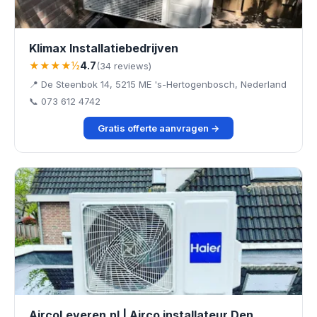
Klimax Installatiebedrijven
★★★★½
4.7
(34 reviews)
📍 De Steenbok 14, 5215 ME 's-Hertogenbosch, Nederland
📞 073 612 4742
Gratis offerte aanvragen →
AircoLeveren.nl | Airco installateur Den