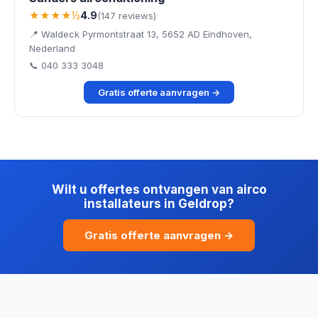
★★★★½
4.9
(147 reviews)
📍 Waldeck Pyrmontstraat 13, 5652 AD Eindhoven,
Nederland
📞 040 333 3048
Gratis offerte aanvragen →
Wilt u offertes ontvangen van airco
installateurs in Geldrop?
Gratis offerte aanvragen →