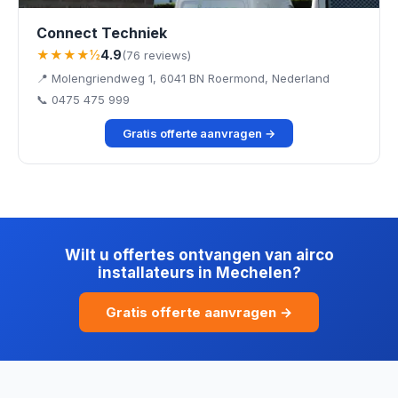
Connect Techniek
★★★★½
4.9
(76 reviews)
📍 Molengriendweg 1, 6041 BN Roermond, Nederland
📞 0475 475 999
Gratis offerte aanvragen →
Wilt u offertes ontvangen van airco
installateurs in Mechelen?
Gratis offerte aanvragen →