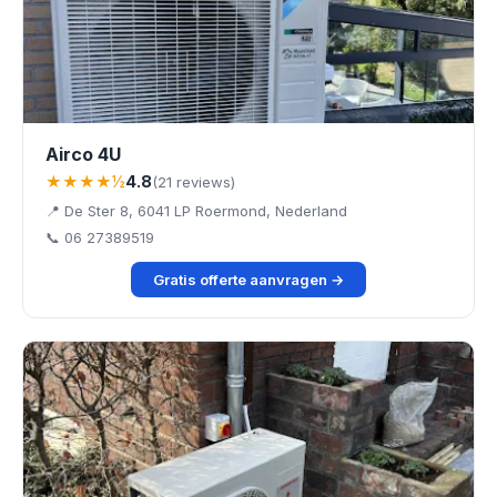
Airco 4U
★★★★½
4.8
(21 reviews)
📍 De Ster 8, 6041 LP Roermond, Nederland
📞 06 27389519
Gratis offerte aanvragen →