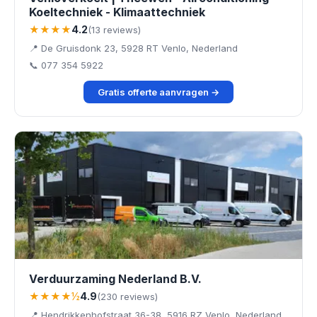
Koeltechniek - Klimaattechniek
★★★★
4.2
(13 reviews)
📍 De Gruisdonk 23, 5928 RT Venlo, Nederland
📞 077 354 5922
Gratis offerte aanvragen →
Verduurzaming Nederland B.V.
★★★★½
4.9
(230 reviews)
📍 Hendrikkenhofstraat 36-38, 5916 RZ Venlo, Nederland