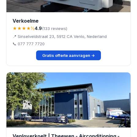
Verkoelme
★★★★½
4.9
(133 reviews)
📍 Sinselveldstraat 23, 5912 CA Venlo, Nederland
📞 077 777 7720
Gratis offerte aanvragen →
Venloverkoelt | Theewen - Airconditioning -