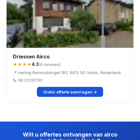
Driessen Airco
★★★★
4.3
(6 reviews)
📍 Hertog Reinoudsingel 187, 5913 XD Venlo, Nederland
📞 06 23297101
Gratis offerte aanvragen →
Wilt u offertes ontvangen van airco