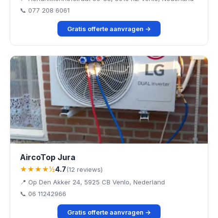
📞 077 208 6061
Gratis offerte aanvragen →
AircoTop Jura
★★★★½
4.7
(12 reviews)
📍 Op Den Akker 24, 5925 CB Venlo, Nederland
📞 06 11242966
Gratis offerte aanvragen →