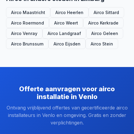
Airco Maastricht
Airco Heerlen
Airco Sittard
Airco Roermond
Airco Weert
Airco Kerkrade
Airco Venray
Airco Landgraaf
Airco Geleen
Airco Brunssum
Airco Eijsden
Airco Stein
Offerte aanvragen voor airco
installatie in Venlo
Ontvang vrijblijvend offertes van gecertificeerde airco
installateurs in Venlo en omgeving. Gratis en zonder
verplichtingen.