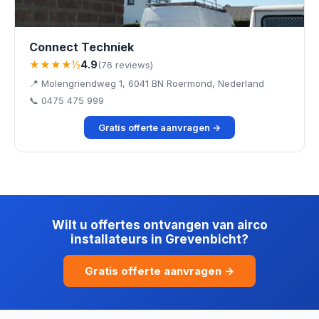
Connect Techniek
★★★★½
4.9
(76 reviews)
📍 Molengriendweg 1, 6041 BN Roermond, Nederland
📞 0475 475 999
Gratis offerte aanvragen →
Wilt u offertes ontvangen van airco
installateurs in Grevenbicht?
Gratis offerte aanvragen →