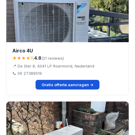
Airco 4U
★★★★½
4.8
(21 reviews)
📍 De Ster 8, 6041 LP Roermond, Nederland
📞 06 27389519
Gratis offerte aanvragen →