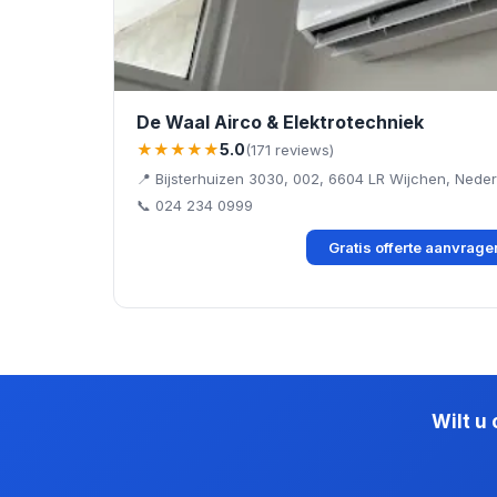
De Waal Airco & Elektrotechniek
★★★★★
5.0
(171 reviews)
📍 Bijsterhuizen 3030, 002, 6604 LR Wijchen, Nede
📞 024 234 0999
Gratis offerte aanvrag
Wilt u