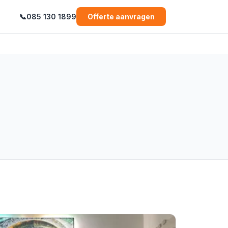
📞
085 130 1899
Offerte aanvragen