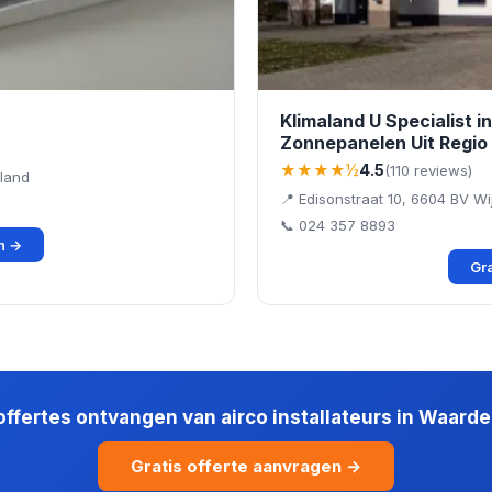
Klimaland U Specialist 
Zonnepanelen Uit Regio
★★★★½
4.5
(110 reviews)
rland
📍 Edisonstraat 10, 6604 BV W
📞 024 357 8893
en →
Gra
 offertes ontvangen van airco installateurs in Waard
Gratis offerte aanvragen →