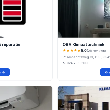
& reparatie
OBA Klimaattechniek
★★★★★
5.0
(28 reviews)
d
📍 Ambachtsweg 13, G35, 654
📞 024 785 5108
en →
Gra