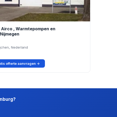
in Airco , Warmtepompen en
 Nijmegen
ijchen, Nederland
tis offerte aanvragen →
enburg?