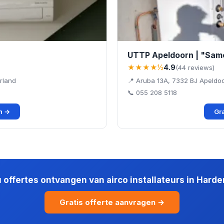
UTTP Apeldoorn | "Sam
★★★★½
4.9
(44 reviews)
rland
📍 Aruba 13A, 7332 BJ Apeldo
📞 055 208 5118
en →
Gra
u offertes ontvangen van airco installateurs in Harde
Gratis offerte aanvragen →