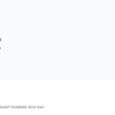
t
o
usief installatie door een