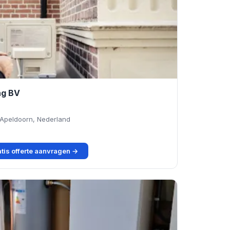
ng BV
Apeldoorn, Nederland
tis offerte aanvragen →