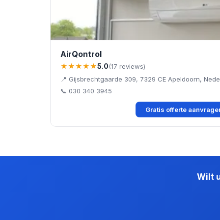
AirQontrol
★★★★★
5.0
(17 reviews)
📍 Gijsbrechtgaarde 309, 7329 CE Apeldoorn, Nede
📞 030 340 3945
Gratis offerte aanvrag
Wilt 