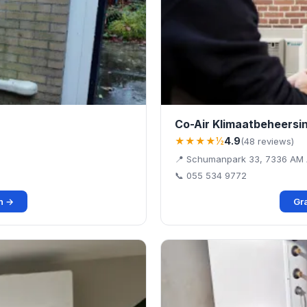
Co-Air Klimaatbeheersi
★★★★½
4.9
(48 reviews)
📍 Schumanpark 33, 7336 AM 
📞 055 534 9772
en →
Gra