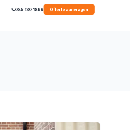
📞
085 130 1899
Offerte aanvragen