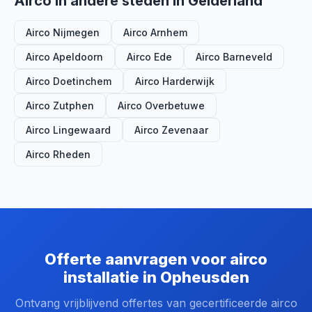
Airco in andere steden in Gelderland
Airco Nijmegen
Airco Arnhem
Airco Apeldoorn
Airco Ede
Airco Barneveld
Airco Doetinchem
Airco Harderwijk
Airco Zutphen
Airco Overbetuwe
Airco Lingewaard
Airco Zevenaar
Airco Rheden
Offerte aanvragen voor airco
installatie in Opheusden
Ontvang vrijblijvend offertes van gecertificeerde airco