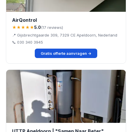
AirQontrol
★★★★★
5.0
(17 reviews)
📍 Gijsbrechtgaarde 309, 7329 CE Apeldoorn, Nederland
📞 030 340 3945
Gratis offerte aanvragen →
UTTP Apeldoorn | "Samen Naar Beter"