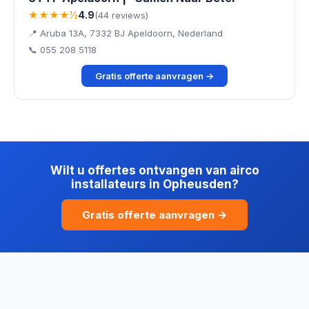
★★★★½
4.9
(44 reviews)
📍 Aruba 13A, 7332 BJ Apeldoorn, Nederland
📞 055 208 5118
Gratis offerte aanvragen →
Wilt u offertes ontvangen van airco
installateurs in Opheusden?
Gratis offerte aanvragen →