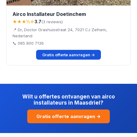
Airco Installateur Doetinchem
★★★½☆
3.7
(3 reviews)
📍 Dr, Doctor Grashuisstraat 24, 7021 CJ Zelhem,
Nederland
📞 085 800 7136
Gratis offerte aanvragen →
Wilt u offertes ontvangen van airco
installateurs in Maasdriel?
Gratis offerte aanvragen →