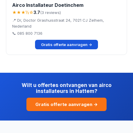
Airco Installateur Doetinchem
★★★½☆
3.7
(3 reviews)
📍 Dr, Doctor Grashuisstraat 24, 7021 CJ Zelhem,
Nederland
📞 085 800 7136
Gratis offerte aanvragen →
Wilt u offertes ontvangen van airco
installateurs in Hattem?
Gratis offerte aanvragen →