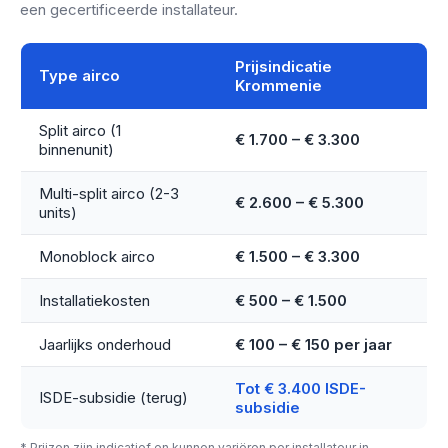
een gecertificeerde installateur.
Prijsindicatie
Type airco
Krommenie
Split airco (1
€ 1.700 – € 3.300
binnenunit)
Multi-split airco (2-3
€ 2.600 – € 5.300
units)
Monoblock airco
€ 1.500 – € 3.300
Installatiekosten
€ 500 – € 1.500
Jaarlijks onderhoud
€ 100 – € 150 per jaar
Tot € 3.400 ISDE-
ISDE-subsidie (terug)
subsidie
* Prijzen zijn indicatief en kunnen variëren per installateur in