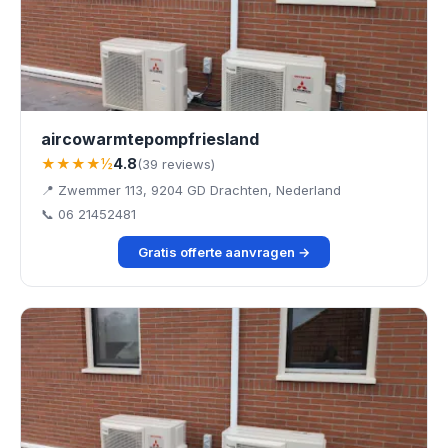
aircowarmtepompfriesland
★★★★½
4.8
(39 reviews)
📍 Zwemmer 113, 9204 GD Drachten, Nederland
📞 06 21452481
Gratis offerte aanvragen →