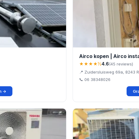
Airco kopen | Airco insta
★★★★½
4.6
(45 reviews)
📍 Zuidersluisweg 69a, 8243 R
📞 06 38348026
en →
Gra