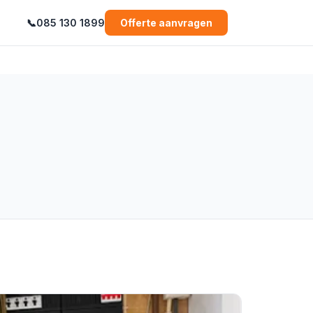
📞
085 130 1899
Offerte aanvragen