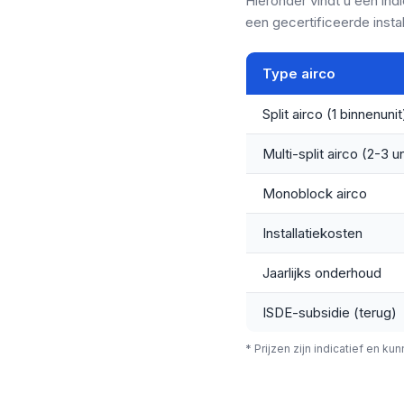
Hieronder vindt u een indi
een gecertificeerde instal
Type airco
Split airco (1 binnenunit
Multi-split airco (2-3 un
Monoblock airco
Installatiekosten
Jaarlijks onderhoud
ISDE-subsidie (terug)
* Prijzen zijn indicatief en ku