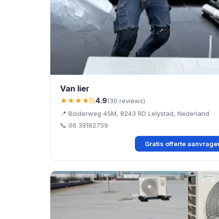
Van lier
★★★★½
4.9
(30 reviews)
📍 Bolderweg 45M, 8243 RD Lelystad, Nederland
📞 06 39182759
Gratis offerte aanvrag