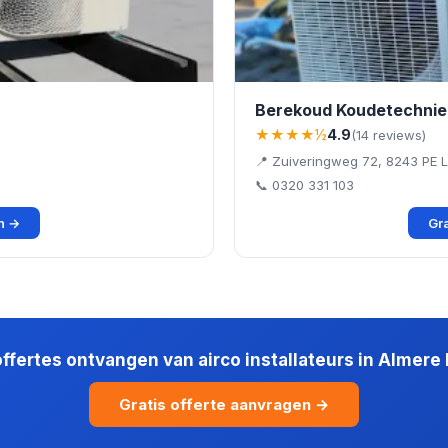
Berekoud Koudetechnie
★★★★½
4.9
(14 reviews)
📍 Zuiveringweg 72, 8243 PE L
📞 0320 331 103
en →
Gra
offertes ontvangen van airco installateurs in Almere
Gratis offerte aanvragen →