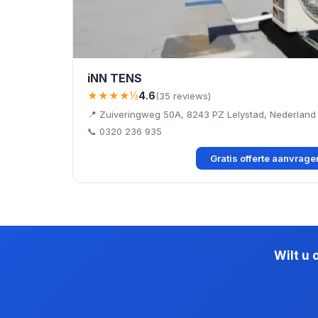
iNN TENS
★★★★½
4.6
(35 reviews)
📍 Zuiveringweg 50A, 8243 PZ Lelystad, Nederland
📞 0320 236 935
Gratis offerte aanvrag
Wilt u 