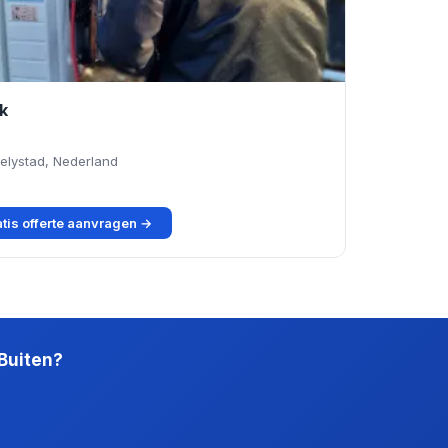
k
elystad, Nederland
tis offerte aanvragen →
 Buiten?